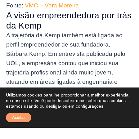
Fonte:
VMC – Vera Moreira
A visão empreendedora por trás
da Kemp
A trajetória da Kemp também está ligada ao
perfil empreendedor de sua fundadora,
Bárbara Kemp. Em entrevista publicada pelo
UOL, a empresária contou que iniciou sua
trajetória profissional ainda muito jovem,
atuando em áreas ligadas à engenharia e
arquitetura corporativa.
Utilizamos cookies para lhe proporcionar a melhor experiência
no nosso site. Você pode descobrir mais sobre quais cookies
A experiência acumulada em grandes
estamos usando ou desligá-los em
configurações
.
operações ajudou a construir uma visão prática
Aceitar
sobre os desafios da construção civil,
especialmente em relação à gestão de obras