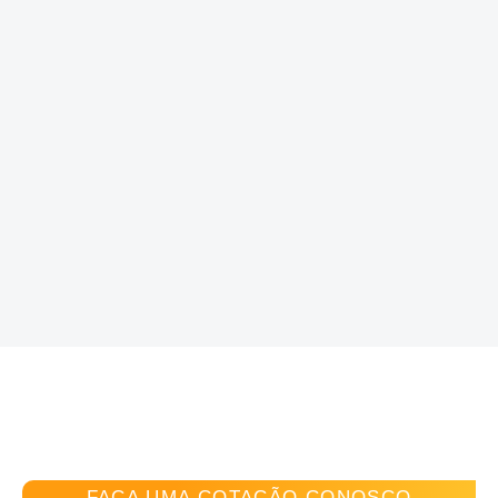
resolvidas ainda no projeto, que
chegaram pra obra prontas, sem
gambiarras ou soluções paliativas.”
Letícia Mansur
Gerente de Arquitetura
FAÇA UMA COTAÇÃO CONOSCO