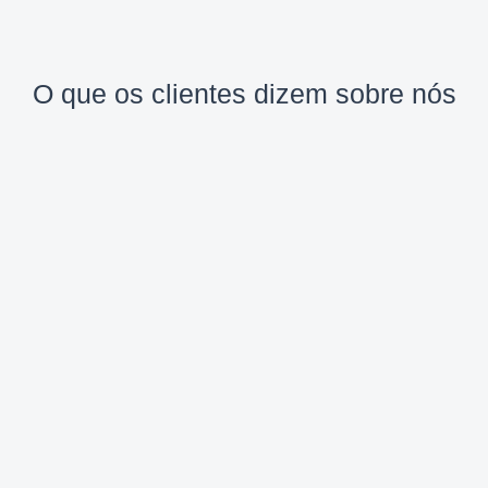
O que os clientes dizem sobre nós
Leroy Merlin – BIM
“A gente está implantando o BIM há seis
meses, começando de forma parcial
com a ajuda da Kemp — transformando
projetos 2D em BIM pra entender as
surpresas que viriam. Agora estamos
nascendo com um projeto novo em BIM
do começo ao fim. Já no primeiro projeto
transformado, a gente viu um ganho
enorme de compatibilização: soluções