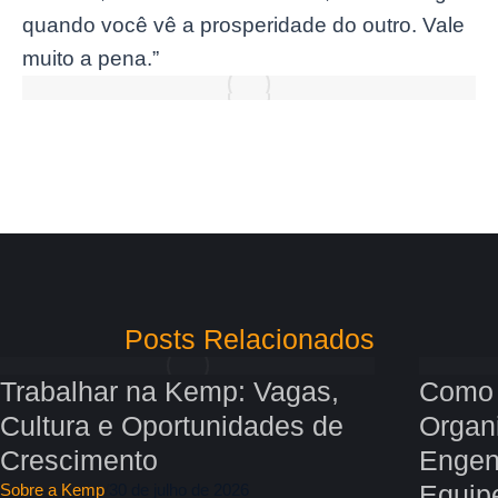
quando você vê a prosperidade do outro. Vale
muito a pena.”
Posts Relacionados
Trabalhar na Kemp: Vagas,
Como 
Cultura e Oportunidades de
Organ
Crescimento
Engen
Equip
Sobre a Kemp
/
30 de julho de 2026