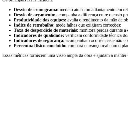
Desvio de cronograma:
mede o atraso ou adiantamento em rela
Desvio de orçamento:
acompanha a diferença entre o custo pre
Produtividade das equipes:
avalia o rendimento da mão de ob
Índice de retrabalho:
mede falhas que exigiram correções;
Taxa de desperdício de materiais:
monitora perdas durante a 
Indicadores de qualidade:
verificam conformidade técnica dos
Indicadores de segurança:
acompanham ocorrências e não co
Percentual físico concluído:
compara o avanço real com o pla
Essas métricas fornecem uma visão ampla da obra e ajudam a manter o 