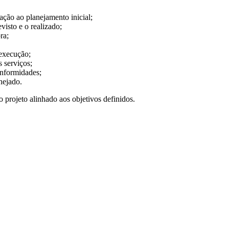
ção ao planejamento inicial;
visto e o realizado;
ra;
execução;
 serviços;
nformidades;
nejado.
projeto alinhado aos objetivos definidos.